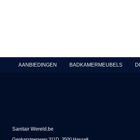
koper PVD
goud PVD
In Stock
In Stock
Prijzen beschikbaar voor
Prijzen be
professionals
profession
AANBIEDINGEN
BADKAMERMEUBELS
D
Sanitair Wereld.be
Genkersteenweg 311D, 3500 Hasselt