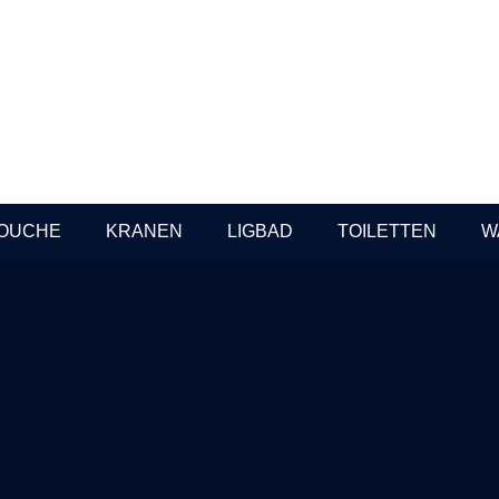
staal PVD
In Stock
schikbaar voor
Prijzen beschikbaar voor
als
professionals
OUCHE
KRANEN
LIGBAD
TOILETTEN
W