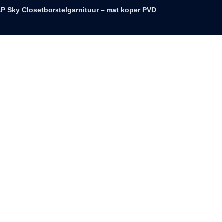
P Sky Closetborstelgarnituur – mat koper PVD
closetborstelgarnituur mat koper PVD
Toevoegen aan wishlist
Categorieën
Closetborstelgarnituur
Tags