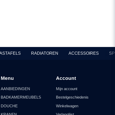
– Chroom
In Stock
Prijzen beschikbaar voor
professionals
ASTAFELS
RADIATOREN
ACCESSOIRES
SP
Menu
Account
AANBIEDINGEN
Mijn account
BADKAMERMEUBELS
Bestelgeschiedenis
DOUCHE
Winkelwagen
KRANEN
Verlanglijst