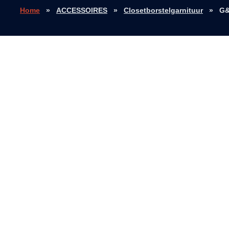
Home
»
ACCESSOIRES
»
Closetborstelgarnituur
»
G&