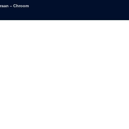
raan – Chroom
fonteinkraan 96mm chroom
Toevoegen aan wishlist
Categorieën
Fonteinkraan
Tags