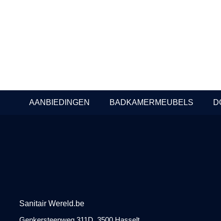
– Mat goud PVD
staal PVD
In Stock
In Stock
Prijzen beschikbaar voor
Prijzen be
professionals
profession
AANBIEDINGEN
BADKAMERMEUBELS
D
Sanitair Wereld.be
Genkersteenweg 311D, 3500 Hasselt