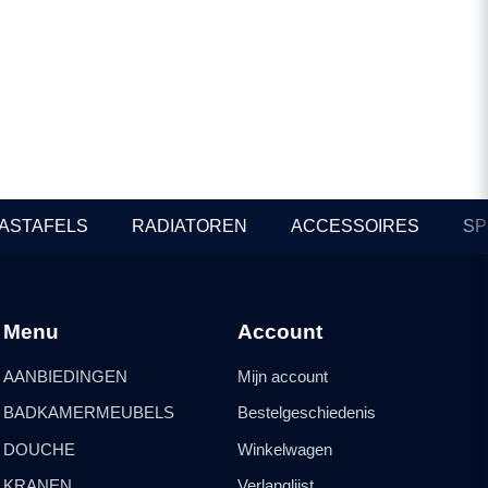
Chroom
In Stock
Prijzen beschikbaar voor
professionals
ASTAFELS
RADIATOREN
ACCESSOIRES
SP
Menu
Account
AANBIEDINGEN
Mijn account
BADKAMERMEUBELS
Bestelgeschiedenis
DOUCHE
Winkelwagen
KRANEN
Verlanglijst