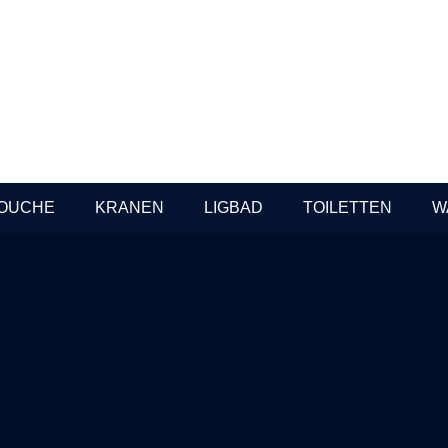
geborsteld PVD
In Stock
schikbaar voor
Prijzen beschikbaar voor
als
professionals
OUCHE
KRANEN
LIGBAD
TOILETTEN
W