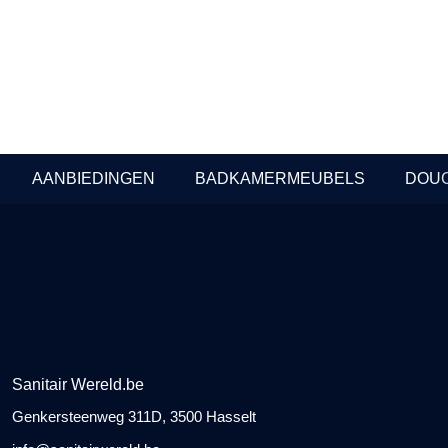
In Stock
Prijzen beschikbaar voor professionals
AANBIEDINGEN
BADKAMERMEUBELS
DOU
Sanitair Wereld.be
Genkersteenweg 311D, 3500 Hasselt