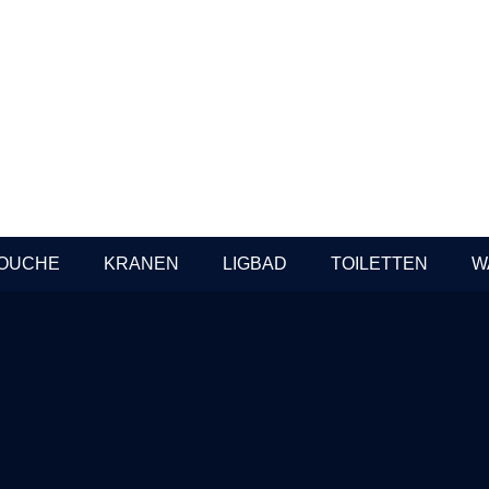
G&P Sky
ngkraan staand
Keukenmengkraan staand
er PVD
– mat zwart
In Stock
schikbaar voor
Prijzen beschikbaar voor
als
professionals
OUCHE
KRANEN
LIGBAD
TOILETTEN
W