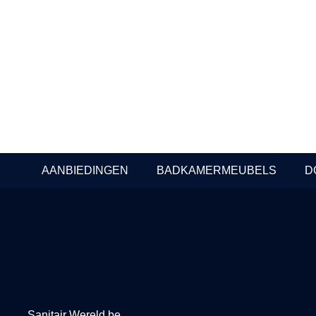
G&P Sky
G&P Sky
Wastafelmengkraan – Mat
Keukenme
staal PVD
– mat kop
In Stock
In Stock
Prijzen beschikbaar voor
Prijzen be
professionals
profession
AANBIEDINGEN
BADKAMERMEUBELS
D
Sanitair Wereld.be