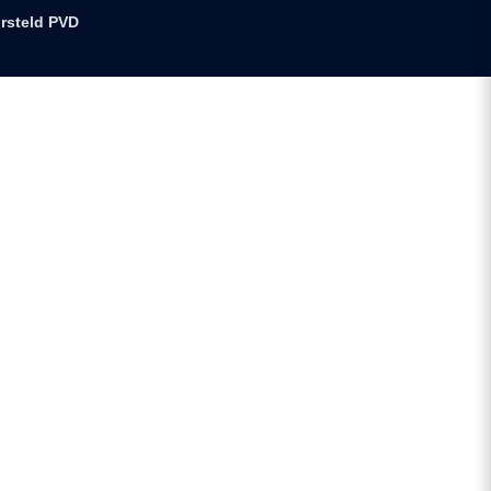
orsteld PVD
D