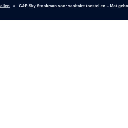
ellen
»
G&P Sky Stopkraan voor sanitaire toestellen – Mat geb
hoekstopkraan 1/2″x3/8″ mat geborsteld PV
Toevoegen aan wishlist
Categorieën